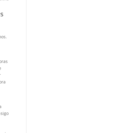
as
mos.
oras
e
r
ora
a
nsigo