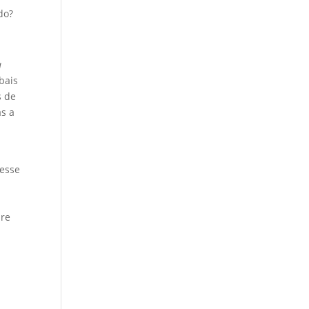
do?
a
bais
s de
as a
resse
pre