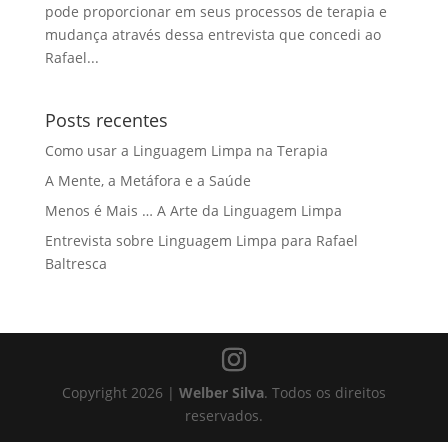
pode proporcionar em seus processos de terapia e
mudança através dessa entrevista que concedi ao
Rafael...
Posts recentes
Como usar a Linguagem Limpa na Terapia
A Mente, a Metáfora e a Saúde
Menos é Mais … A Arte da Linguagem Limpa
Entrevista sobre Linguagem Limpa para Rafael
Baltresca
Copyright 2026 |
Welber Silva
. Todos os direitos
reservados.